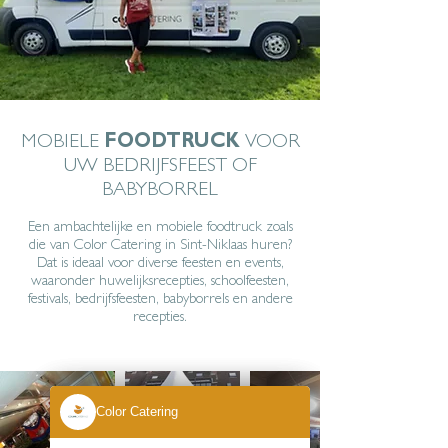
MOBIELE
FOODTRUCK
VOOR
UW BEDRIJFSFEEST OF
BABYBORREL
Een ambachtelijke en mobiele foodtruck zoals
die van Color Catering in Sint-Niklaas huren?
Dat is ideaal voor diverse feesten en events,
waaronder huwelijksrecepties, schoolfeesten,
festivals, bedrijfsfeesten, babyborrels en andere
recepties.
Color Catering
Color Catering